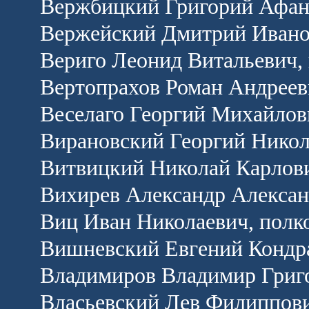
Вержбицкий Григорий Афана
Вержейский Дмитрий Ивано
Вериго Леонид Витальевич,
Вертопрахов Роман Андреев
Веселаго Георгий Михайлов
Вирановский Георгий Никол
Витвицкий Николай Карлови
Вихирев Александр Алексан
Виц Иван Николаевич, полк
Вишневский Евгений Кондра
Владимиров Владимир Григо
Власьевский Лев Филиппови