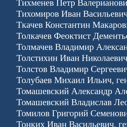
Тихменев Петр Валерианович
Тихомиров Иван Васильевич
Ткачев Константин Макаров
Толкачев Феоктист Дементь
Толмачев Владимир Алексан
Толстихин Иван Николаевич
Толстов Владимир Сергеевич
Толубаев Михаил Ильич, ге
Томашевский Александр Але
Томашевский Владислав Лео
Томилов Григорий Семенови
Тонких Иван Васильевич, г