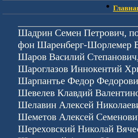
•
Главна
Шадрин Семен Петрович, п
фон Шаренберг-Шорлемер В
Шаров Василий Степанович,
Шароглазов Иннокентий Хр
Шарпантье Федор Федорович
Шевелев Клавдий Валентино
Шелавин Алексей Николаеви
Шеметов Алексей Семенович
Шереховский Николай Вячес