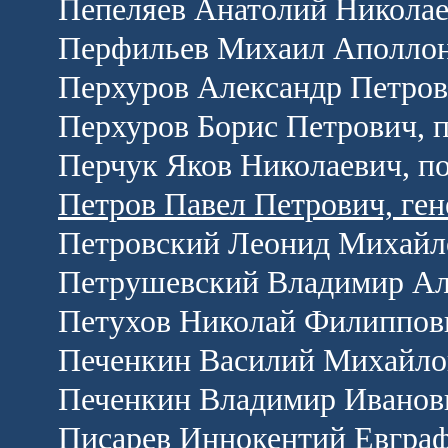
Пепеляев Анатолий Николае
Перфильев Михаил Аполлон
Перхуров Александр Петров
Перхуров Борис Петрович, 
Перчук Яков Николаевич, п
Петров Павел Петрович, ге
Петровский Леонид Михайло
Петрушевский Владимир Ал
Петухов Николай Филиппови
Печенкин Василий Михайлов
Печенкин Владимир Иванови
Писарев Иннокентий Евграф