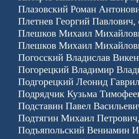
Плазовский Роман Антонови
Плетнев Георгий Павлович, 
Плешков Михаил Михайлович
Плешков Михаил Михайлови
Погосский Владислав Викент
Погорецкий Владимир Влади
Подгорецкий Леонид Гаврил
Подрядчик Кузьма Тимофеев
Подставин Павел Васильеви
Подтягин Михаил Петрович,
Подъяпольский Вениамин Ив