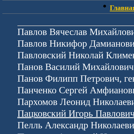
•
Главна
Павлов Вячеслав Михайлови
Павлов Никифор Дамианович
Павловский Николай Климен
Панов Василий Михайлович,
Панов Филипп Петрович, ге
Панченко Сергей Амфианови
Пархомов Леонид Николаеви
Пацковский Игорь Павлович
Пелль Александр Николаевич