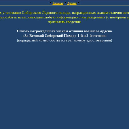
•
•
•
Главная
Армии
ех участников Сибирского Ледяного похода, награжденных знаком отличия во
 просьба ко всем, имеющим любую информацию о награжденных (с номерами у
присылать сведения.
Список награжденных з
наком отличия военного ордена
«За Великий Сибирский Поход» 1-й и 2-й степени:
(порядковый номер соответствует номеру удостоверения)