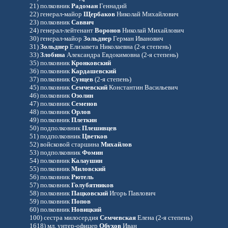
21) полковник
Радоман
Геннадий
22) генерал-майор
Щербаков
Николай Михайлович
23) полковник
Саввич
24) генерал-лейтенант
Воронов
Николай Михайлович
30) генерал-майор
Зольднер
Герман Иванович
31)
Зольднер
Елизавета Николаевна (2-я степень)
33)
Злобина
Александра Евдокимовна (2-я степень)
35)
полковник
Кронковский
36) полковник
Кардашевский
37) полковник
Сунцев
(2-я степень)
45)
полковник
Семчевский
Константин Васильевич
46) полковник
Озолин
47) полковник
Семенов
48) полковник
Орлов
49) полковник
Плеткин
50) подполковник
Плешивцев
51) подполковник
Цветков
52) войсковой старшина
Михайлов
53) подполковник
Фомин
54) полковник
Калаушин
55) полковник
Миловский
56) полковник
Рютель
57) полковник
Голубятников
58) полковник
Пацковский
Игорь Павлович
59) полковник
Попов
60) полковник
Новицкий
100) сестра милосердия
Семчевская
Елена (2-я степень)
1618) мл. унтер-офицер
Обухов
Иван